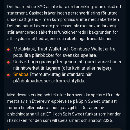
Det här med no-KYC är inte bara en förenkling, utan också ett
statement. Casinot kräver ingen personverifiering för uttag
under satt gräns – men kompromissar inte med säkerheten.
Det innebär att även om processen blir mer användarvänlig
står avancerade säkerhetsfunktioner redo i bakgrunden för
att skydda mot bedrägerier och obehöriga transaktioner.
MetaMask, Trust Wallet och Coinbase Wallet är tre
populära plånböcker för svenska spelare.
Undvik höga gasavgifter genom att göra transaktioner
när nätverket är lugnare (ofta kvällar eller helger).
Snabba
Ethereum-uttag är standard när
plånboksadresser är korrekt ifyllda.
Med dessa verktyg och tekniker kan svenska spelare få ut det
mesta av sin Ethereum-upplevelse på Spin Sweet, utan att
förlora tid eller riskera onödiga avgifter. Det är en av
anledningarna till att ETH och Spin Sweet funkar som handen
i handsken för den som vill spela smart och snabbt 2026.