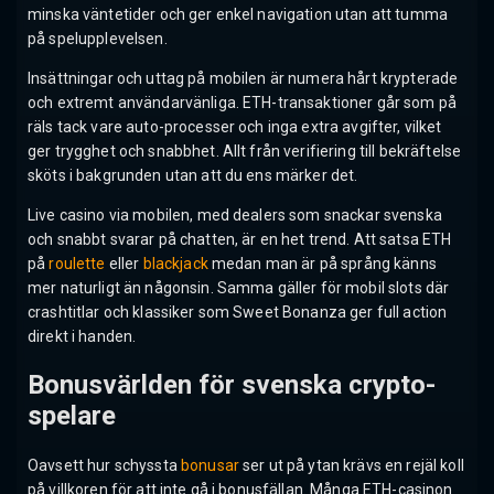
minska väntetider och ger enkel navigation utan att tumma
på spelupplevelsen.
Insättningar och uttag på mobilen är numera hårt krypterade
och extremt användarvänliga. ETH-transaktioner går som på
räls tack vare auto-processer och inga extra avgifter, vilket
ger trygghet och snabbhet. Allt från verifiering till bekräftelse
sköts i bakgrunden utan att du ens märker det.
Live casino via mobilen, med dealers som snackar svenska
och snabbt svarar på chatten, är en het trend. Att satsa ETH
på
roulette
eller
blackjack
medan man är på språng känns
mer naturligt än någonsin. Samma gäller för mobil slots där
crashtitlar och klassiker som Sweet Bonanza ger full action
direkt i handen.
Bonusvärlden för svenska crypto-
spelare
Oavsett hur schyssta
bonusar
ser ut på ytan krävs en rejäl koll
på villkoren för att inte gå i bonusfällan. Många ETH-casinon