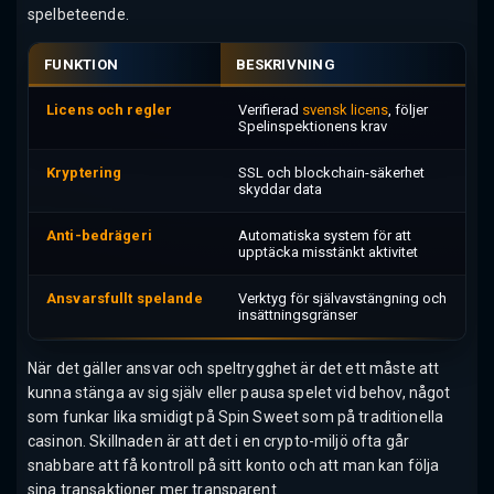
spelbeteende.
FUNKTION
BESKRIVNING
Licens och regler
Verifierad
svensk licens
, följer
Spelinspektionens krav
Kryptering
SSL och blockchain-säkerhet
skyddar data
Anti-bedrägeri
Automatiska system för att
upptäcka misstänkt aktivitet
Ansvarsfullt spelande
Verktyg för självavstängning och
insättningsgränser
När det gäller ansvar och speltrygghet är det ett måste att
kunna stänga av sig själv eller pausa spelet vid behov, något
som funkar lika smidigt på Spin Sweet som på traditionella
casinon. Skillnaden är att det i en crypto-miljö ofta går
snabbare att få kontroll på sitt konto och att man kan följa
sina transaktioner mer transparent.