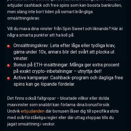
erbjuder cashback och free spins som kan boosta bankrullen,
men släng inte bort tiden på osmart krångliga
omsättningskrav.
Vill du maxa dina vinster från Spin Sweet och liknande? Här är
några smarta punkter att ha koll på:
Omsättningskrav: Leta efter låga eller tydliga krav,
gärna under 10x, annars blir det svårt att plocka ut
vinster.
Bonus på ETH-insättningar: Många ger extra procent
på exakt crypto-inbetalningar – utnyttja det!
Active kampanjer: Cashback-program och dagliga free
spins kan ge löpande fördelar.
Det finns också fallgropar – bloatade villkor eller dolda
maxvinster som snabbt kan förlama dina bonusförsök.
Undvik
erbjudanden
där bonusen låser dig till specifika slots
med svårförståeliga regler eller där uttag stoppas tills du
jagat omsättning i veckor.