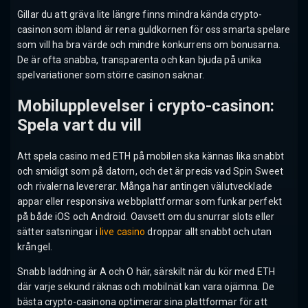
Gillar du att gräva lite längre finns mindra kända crypto-
casinon som ibland är rena guldkornen för oss smarta spelare
som vill ha bra värde och mindre konkurrens om bonusarna.
De är ofta snabba, transparenta och kan bjuda på unika
spelvariationer som större casinon saknar.
Mobilupplevelser i crypto-casinon:
Spela vart du vill
Att spela casino med ETH på mobilen ska kännas lika snabbt
och smidigt som på datorn, och det är precis vad Spin Sweet
och rivalerna levererar. Många har antingen välutvecklade
appar eller responsiva webbplattformar som funkar perfekt
på både iOS och Android. Oavsett om du snurrar slots eller
sätter satsningar i
live casino
droppar allt snabbt och utan
krångel.
Snabb laddning är A och O här, särskilt när du kör med ETH
där varje sekund räknas och mobilnät kan vara ojämna. De
bästa crypto-casinona optimerar sina plattformar för att