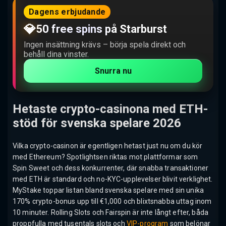
Dagens erbjudande
💎
50 free spins på Starburst
Ingen insättning krävs – börja spela direkt och
behåll dina vinster.
Snurra nu
Hetaste crypto-casinona med ETH-
stöd för svenska spelare 2026
Vilka crypto-casinon är egentligen hetast just nu om du kör
med Ethereum? Spotlightsen riktas mot plattformar som
Spin Sweet och dess konkurrenter, där snabba transaktioner
med ETH är standard och no-KYC-upplevelser blivit verklighet.
MyStake toppar listan bland svenska spelare med sin unika
170% crypto-bonus upp till €1,000 och blixtsnabba uttag inom
10 minuter. Rolling Slots och Fairspin är inte långt efter, båda
proppfulla med tusentals slots och
VIP-program
som belönar