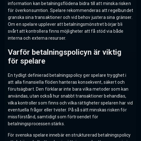
information kan betalningsflödena bidra till att minska risken
för överkonsumtion. Spelare rekommenderas att regelbundet
granska sina transaktioner och vid behov justera sina gränser.
Om en spelare upplever att betalningsmönstret börjar bli
svårt att kontrollera finns möjligheter att få stöd via både
interna och externa resurser.
Varför betalningspolicyn är viktig
för spelare
En tydligt definierad betalningspolicy ger spelare trygghet i
att alla finansiella flöden hanteras konsekvent, säkert och
förutsägbart. Den förklarar inte bara vilka metoder som kan
användas, utan också hur snabbt transaktioner behandlas,
vilka kontroller som finns och vilka rättigheter spelaren har vid
eventuella frågor eller tvister. På så sätt minskas risken för
missförstånd, samtidigt som förtroendet för
betalningsprocessen stärks.
För svenska spelare innebär en strukturerad betalningspolicy