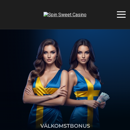
VÄLKOMSTBONUS