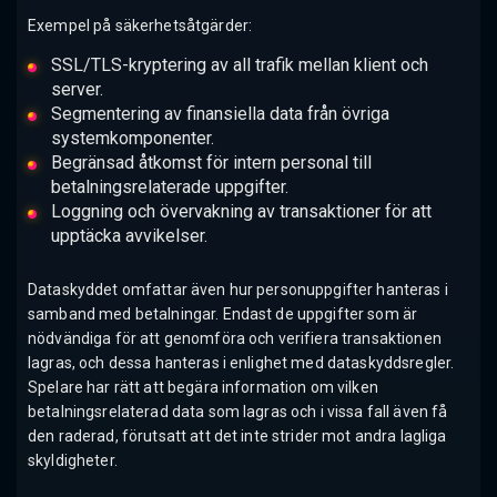
Exempel på säkerhetsåtgärder:
SSL/TLS-kryptering av all trafik mellan klient och
server.
Segmentering av finansiella data från övriga
systemkomponenter.
Begränsad åtkomst för intern personal till
betalningsrelaterade uppgifter.
Loggning och övervakning av transaktioner för att
upptäcka avvikelser.
Dataskyddet omfattar även hur personuppgifter hanteras i
samband med betalningar. Endast de uppgifter som är
nödvändiga för att genomföra och verifiera transaktionen
lagras, och dessa hanteras i enlighet med dataskyddsregler.
Spelare har rätt att begära information om vilken
betalningsrelaterad data som lagras och i vissa fall även få
den raderad, förutsatt att det inte strider mot andra lagliga
skyldigheter.