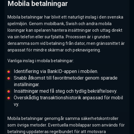
Mobila betalningar
Mobila betalningar har blivit ett naturligt inslag i den svenska
spelmiljön. Genom mobilbank, Swish och andra mobila
lösningar kan spelaren hantera insättningar och uttag direkt
via sin telefon eller surfplatta. Processen är i grunden
densamma som vid betalning från dator, men gränssnittet är
anpassat för mindre skärmar och peknavigering.
Vanliga inslag i mobila betalningar:
Identifiering via BankID-appen i mobilen.
Snabb åtkomst till favoritmetoder genom sparade
inställningar.
Insättningar med få steg och tydlig bekräftelsevy.
Överskådlig transaktionshistorik anpassad för mobil
vy.
Mobila betalningar genomgår samma säkerhetskontroller
som övriga metoder. Eventuella mobilappar som används för
betalning uppdateras regelbundet för att motsvara