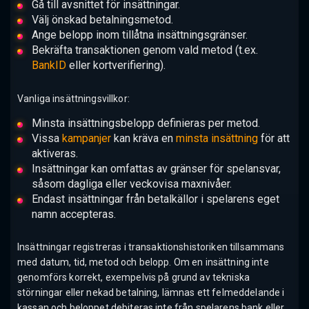
Gå till avsnittet för insättningar.
Välj önskad betalningsmetod.
Ange belopp inom tillåtna insättningsgränser.
Bekräfta transaktionen genom vald metod (t.ex.
BankID
eller kortverifiering).
Vanliga insättningsvillkor:
Minsta insättningsbelopp definieras per metod.
Vissa
kampanjer
kan kräva en
minsta insättning
för att
aktiveras.
Insättningar kan omfattas av gränser för spelansvar,
såsom dagliga eller veckovisa maxnivåer.
Endast insättningar från betalkällor i spelarens eget
namn accepteras.
Insättningar registreras i transaktionshistoriken tillsammans
med datum, tid, metod och belopp. Om en insättning inte
genomförs korrekt, exempelvis på grund av tekniska
störningar eller nekad betalning, lämnas ett felmeddelande i
kassan och beloppet debiteras inte från spelarens bank eller