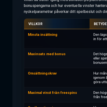
bonuspengarna och hur eventuella vinster hantera
nyckelparametrar påverkar ditt spelbeslut och din
VILLKOR
BETYDE
Minsta insättning
Den läg
in för at
Maxinsats med bonus
Det högs
eller sp
bonusen 
Omsättningskrav
Hur mån
igenom b
göra utt
Maximal vinst från freespins
Den hög
från free