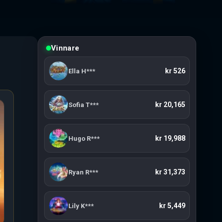
Vinnare
kr 11,894
Owen K***
kr 526
Ella H***
kr 20,165
Sofia T***
kr 19,988
Hugo R***
kr 31,373
Ryan R***