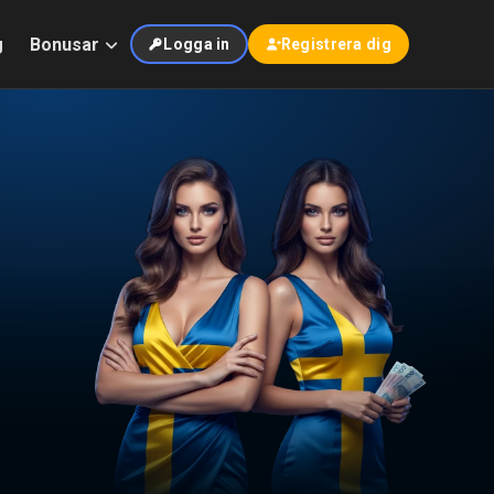
g
Bonusar
Logga in
Registrera dig