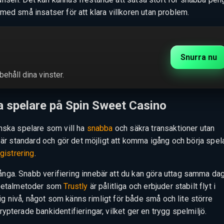
med små insatser för att klara villkoren utan problem.
Snurra nu
behåll dina vinster.
a spelare på Spin Sweet Casino
nska spelare som vill ha
snabba
och säkra transaktioner utan
 är standard och gör det möjligt att komma igång och börja spel
gistrering
.
ga. Snabb verifiering innebär att du kan göra uttag samma da
t betalmetoder som
Trustly
är pålitliga och erbjuder stabilt flyt i
lig nivå, något som känns rimligt för både små och lite större
pterade bankidentifieringar, vilket ger en trygg spelmiljö.