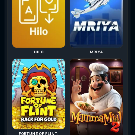
HILO
MRIYA
FORTUNE OF FLINT: