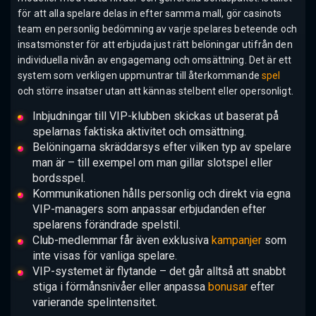
för att alla spelare delas in efter samma mall, gör casinots
team en personlig bedömning av varje spelares beteende och
insatsmönster för att erbjuda just rätt belöningar utifrån den
individuella nivån av engagemang och omsättning. Det är ett
system som verkligen uppmuntrar till återkommande
spel
och större insatser utan att kännas stelbent eller opersonligt.
Inbjudningar till VIP-klubben skickas ut baserat på
spelarnas faktiska aktivitet och omsättning.
Belöningarna skräddarsys efter vilken typ av spelare
man är – till exempel om man gillar slotspel eller
bordsspel.
Kommunikationen hålls personlig och direkt via egna
VIP-managers som anpassar erbjudanden efter
spelarens förändrade spelstil.
Club-medlemmar får även exklusiva
kampanjer
som
inte visas för vanliga spelare.
VIP-systemet är flytande – det går alltså att snabbt
stiga i förmånsnivåer eller anpassa
bonusar
efter
varierande spelintensitet.