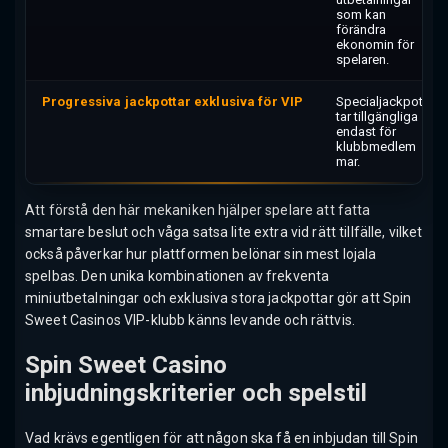
som kan
förändra
ekonomin för
spelaren.
Progressiva jackpottar exklusiva för VIP
Specialjackpot
tar tillgängliga
endast för
klubbmedlem
mar.
Att förstå den här mekaniken hjälper spelare att fatta
smartare beslut och våga satsa lite extra vid rätt tillfälle, vilket
också påverkar hur plattformen belönar sin mest lojala
spelbas. Den unika kombinationen av frekventa
miniutbetalningar och exklusiva stora jackpottar gör att Spin
Sweet Casinos VIP-klubb känns levande och rättvis.
Spin Sweet Casino
inbjudningskriterier och spelstil
Vad krävs egentligen för att någon ska få en inbjudan till Spin