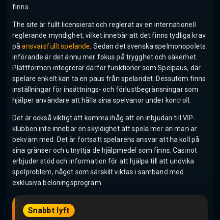
finns.
The site är fullt licensierat och reglerat av en internationell
reglerande myndighet, vilket innebär att det finns tydliga krav
på
ansvarsfullt spelande
. Sedan det svenska spelmonopolets
införande är det ännu mer fokus på trygghet och säkerhet.
Plattformen integrerar därför funktioner som Spelpaus, där
spelare enkelt kan ta en paus från spelandet. Dessutom finns
inställningar för insättnings- och förlustbegränsningar som
hjälper användare att hålla sina spelvanor under kontroll.
Det är också viktigt att komma ihåg att en inbjudan till VIP-
klubben inte innebär en skyldighet att spela mer än man är
bekväm med. Det är fortsatt spelarens ansvar att ha koll på
sina gränser och utnyttja de hjälpmedel som finns. Casinot
erbjuder stöd och information för att hjälpa till att undvika
spelproblem, något som särskilt viktas i samband med
exklusiva belöningsprogram.
Snabbt lyft