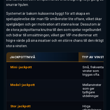
snurrar hjulen.
Systemet är bakom kulisserna byggt för att skapa en
spelupplevelse där man får småvinster lite oftare, vilket ökar
spelglädjen och ger motivation att stanna kvar. Dessutom är
de stora jackpottarna knutna till den som spelar regelbundet
och bidrar till omsättningen, vilket ger VIP-medlemmar ett
högre värde på sina insatser och en större chans till den riktigt
stora vinsten.
JACKPOTTNIVÅ
TYP AV VINST
Mini-jackpott
Små, frekventa
vinster som
triggas ofta.
Medel-jackpott
Mellanvinster
som ger
tydligare
utdelningar.
Stor jackpott
Höga
utbetalningar