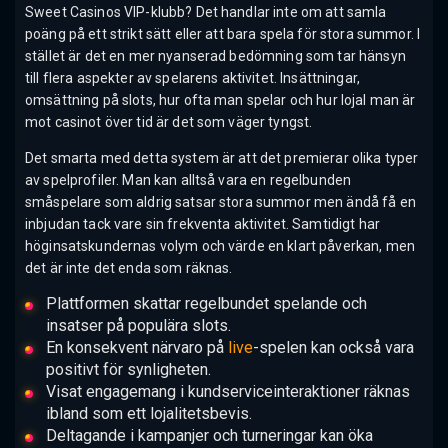
Sweet Casinos VIP-klubb? Det handlar inte om att samla
poäng på ett strikt sätt eller att bara spela för stora summor. I
stället är det en mer nyanserad bedömning som tar hänsyn
till flera aspekter av spelarens aktivitet. Insättningar,
omsättning på slots, hur ofta man spelar och hur lojal man är
mot casinot över tid är det som väger tyngst.
Det smarta med detta system är att det premierar olika typer
av spelprofiler. Man kan alltså vara en regelbunden
småspelare som aldrig satsar stora summor men ändå få en
inbjudan tack vare sin frekventa aktivitet. Samtidigt har
höginsatskundernas volym och värde en klart påverkan, men
det är inte det enda som räknas.
Plattformen skattar regelbundet spelande och
insatser på populära slots.
En konsekvent närvaro på
live
-spelen kan också vara
positivt för synligheten.
Visat engagemang i kundserviceinteraktioner räknas
ibland som ett lojalitetsbevis.
Deltagande i kampanjer och turneringar kan öka