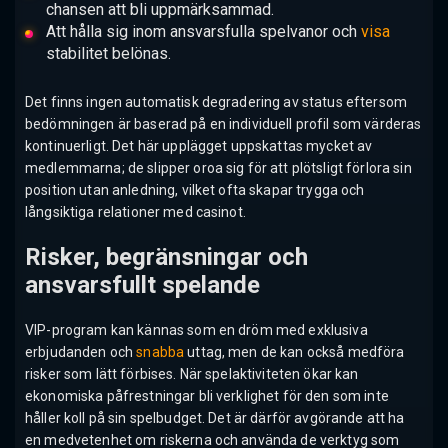
chansen att bli uppmärksammad.
Att hålla sig inom ansvarsfulla spelvanor och
visa
stabilitet belönas.
Det finns ingen automatisk degradering av status eftersom
bedömningen är baserad på en individuell profil som värderas
kontinuerligt. Det här upplägget uppskattas mycket av
medlemmarna; de slipper oroa sig för att plötsligt förlora sin
position utan anledning, vilket ofta skapar trygga och
långsiktiga relationer med casinot.
Risker, begränsningar och
ansvarsfullt spelande
VIP-program kan kännas som en dröm med exklusiva
erbjudanden och
snabba
uttag, men de kan också medföra
risker som lätt förbises. När spelaktiviteten ökar kan
ekonomiska påfrestningar bli verklighet för den som inte
håller koll på sin spelbudget. Det är därför avgörande att ha
en medvetenhet om riskerna och använda de verktyg som