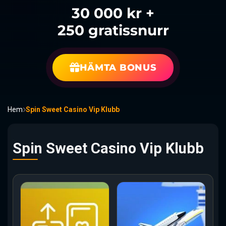
30 000 kr +
250 gratissnurr
HÄMTA BONUS
Hem
Spin Sweet Casino Vip Klubb
Spin Sweet Casino Vip Klubb