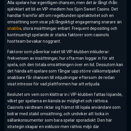
Alla spelare har egentligen chansen, men det är långt ifrån
självklart att bli en VIP-medlem hos Spin Sweet Casino. Det
handlar framför allt om regelbunden spelaktivitet och en
omsättning som visar på långsiktigt engagemang snarare än
snabba
, stora insättningar enbart. Frequent depositing och
kontinuerligt spelande är starka faktorer som casinots
hostteam bevakar noggrant.
Faktorer som påverkar valet till VIP-klubben inkluderar:
frekvensen av insättningar, hur ofta man loggar in för att
spela, och den totala omsättningen över en tid. Dessutom kan
det hända att spelare som fångar upp större välkomstpaket
snabbare får chansen till inbjudningar eftersom de redan
visat intresse för vad plattformen har att erbjuda.
Beslutet om vem som klättrar in i VIP-klubben fattas löpande,
vilket ger spelarna en känsla av möjlighet och rättvisa.
Casinots värdteam riktar sig främst till lojala användare som
bidrar med stabil omsättning, och undviker att locka in
sällankonsumenter som bara spelar sporadiskt. Den här
strategin skapar en exklusiv men rättvis miljö där