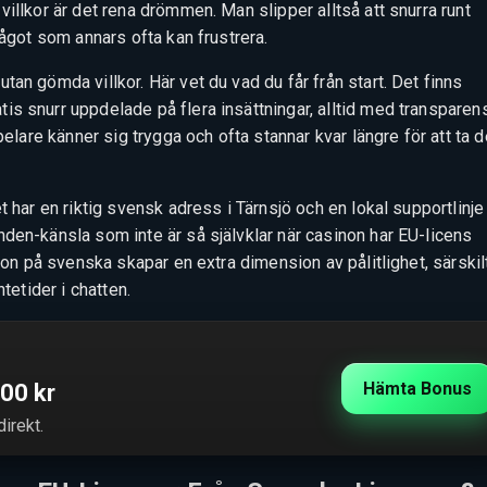
illkor är det rena drömmen. Man slipper alltså att snurra runt
något som annars ofta kan frustrera.
an gömda villkor. Här vet du vad du får från start. Det finns
s snurr uppdelade på flera insättningar, alltid med transparen
pelare känner sig trygga och ofta stannar kvar längre för att ta d
t har en riktig svensk adress i Tärnsjö och en lokal supportlinje
den-känsla som inte är så självklar när casinon har EU-licens
fon på svenska skapar en extra dimension av pålitlighet, särskil
tetider i chatten.
Hämta Bonus
00 kr
irekt.