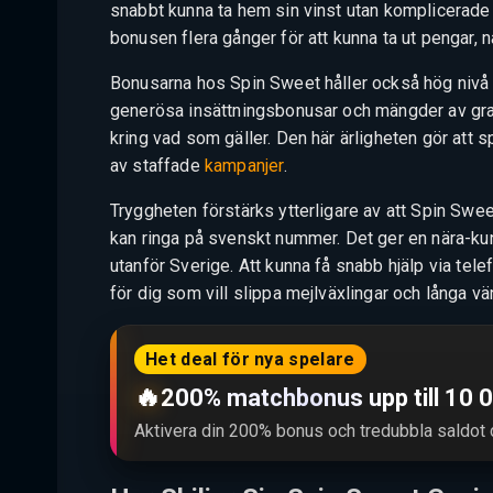
snabbt kunna ta hem sin vinst utan komplicerade v
bonusen flera gånger för att kunna ta ut pengar, 
Bonusarna hos Spin Sweet håller också hög nivå ut
generösa insättningsbonusar och mängder av grati
kring vad som gäller. Den här ärligheten gör att s
av staffade
kampanjer
.
Tryggheten förstärks ytterligare av att Spin Swee
kan ringa på svenskt nummer. Det ger en nära-kun
utanför Sverige. Att kunna få snabb hjälp via tele
för dig som vill slippa mejlväxlingar och långa vän
Het deal för nya spelare
🔥
200% matchbonus upp till 10 0
Aktivera din 200% bonus och tredubbla saldot d