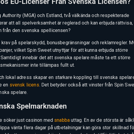
inos EU-Licenser Från Svenska Licensen?
 Authority (MGA) och Estland, två välkända och respekterade
ar att all spelverksamhet är reglerad och kan erbjuda rättvisa,
en från den svenska spellicensen?
are krav på spelarskydd, bonusbegränsningar och reklamregler. 
njer, vilket Spin Sweet utnyttjar för att kunna erbjuda större
Samtidigt innebär det att svenska spelare måste ta ett större
mekanismer inte tillämpas fullt ut.
h lokal adress skapar en starkare koppling till svenska spelare
te en
svensk licens
. Det betyder också att vinster från Spin Sw
enska spelare.
enska Spelmarknaden
are söker just casinon med
snabba
uttag. En av de största är såkl
t slippa vänta flera dagar på utbetalningar kan göra stor skillnad fö