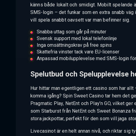
känns både lokalt och smidigt. Mobilt spelande ä
SMS-login – det funkar som en extra snabb väg in
vill spela snabbt oavsett var man befinner sig.
Snabba uttag som går på minuter
Svensk support med lokal telefonlinje
Inga omsättningskrav på free spins
Skattefria vinster tack vare EU-licenser
Anpassad mobilupplevelse med SMS-login för
Spelutbud och Spelupplevelse h
Hur hittar man egentligen ett casino som har all
komma igång? Spin Sweet Casino tar hem det ge
Pragmatic Play, NetEnt och Play’n GO, vilket ger e
som Starburst från NetEnt och Sweet Bonanza f
stora jackpottar, perfekt för den som vill jaga storv
Livecasinot är en helt annan nivå, och riktar sig