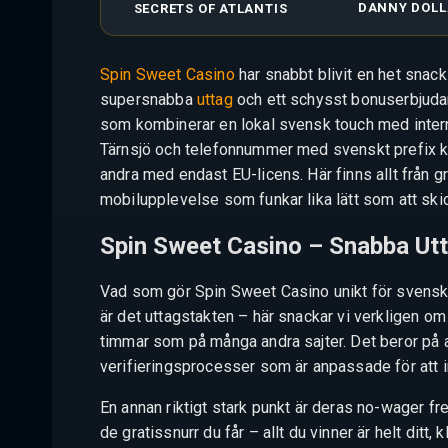
DANNY DOLL
SECRETS OF ATLANTIS
Spin Sweet Casino
har snabbt blivit en het snac
supersnabba
uttag
och ett schysst bonuserbjudand
som kombinerar en lokal svensk touch med interna
Tärnsjö och telefonnummer med svenskt prefix k
andra med endast EU-licens. Här finns allt från 
mobilupplevelse som funkar lika lätt som att ski
Spin Sweet Casino – Snabba Ut
Vad som gör Spin Sweet Casino unikt för svenska 
är det uttagstakten – här snackar vi verkligen om
timmar som på många andra sajter. Det beror på 
verifieringsprocesser som är anpassade för att i
En annan riktigt stark punkt är deras no-wager fr
de gratissnurr du får – allt du vinner är helt ditt,