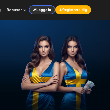
g
Bonusar
Logga in
Registrera dig