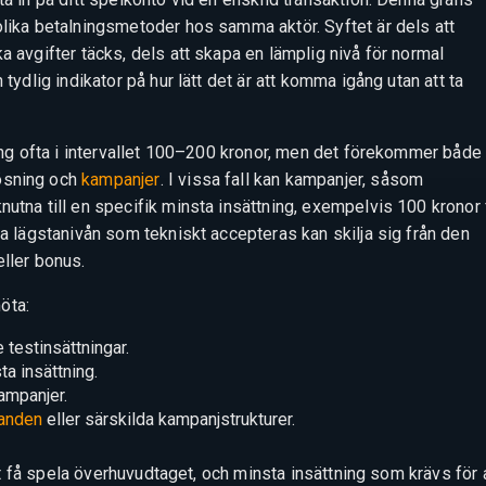
olika betalningsmetoder hos samma aktör. Syftet är dels att
a avgifter täcks, dels att skapa en lämplig nivå för normal
tydlig indikator på hur lätt det är att komma igång utan att ta
ning ofta i intervallet 100–200 kronor, men det förekommer både
ösning och
kampanjer
. I vissa fall kan kampanjer, såsom
utna till en specifik minsta insättning, exempelvis 100 kronor 
ta lägstanivån som tekniskt accepteras kan skilja sig från den
eller bonus.
öta:
 testinsättningar.
ta insättning.
ampanjer.
danden
eller särskilda kampanjstrukturer.
att få spela överhuvudtaget, och minsta insättning som krävs för 