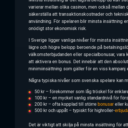
varierar mellan olika casinon, men också mellan 
säkerställa att transaktionskostnader och teknisk
användning. För spelaren blir minsta insättning en 
onödigt stor ekonomisk risk.
I Sverige ligger vanliga nivåer för minsta insätt
lägre och högre belopp beroende på betalningsl
välkomsterbjudanden eller specialbonusar, vara kn
att aktivera en bonus. Det innebär att den absolu
minimiinsättning som gäller för en viss kampanj 
Några typiska nivåer som svenska spelare kan m
50 kr – förekommer som låg tröskel för enklare
100 kr – en mycket vanlig standardnivå för förs
200 kr – ofta kopplad till större
bonusar
eller k
500 kr och uppåt – typiskt för highroller-
erbju
Det är viktigt att skilja på minsta insättning för 