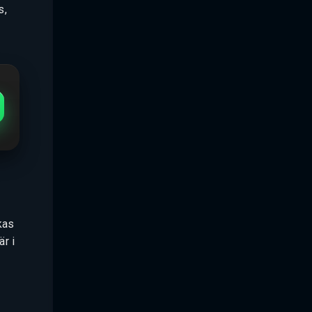
s,
kas
r i