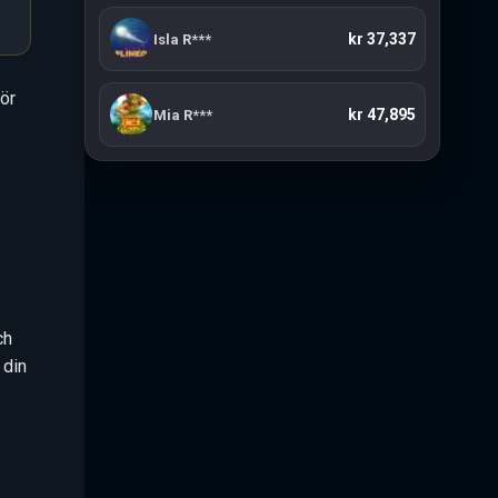
kr 36,126
Noa D***
gör
kr 37,337
Isla R***
ch
 din