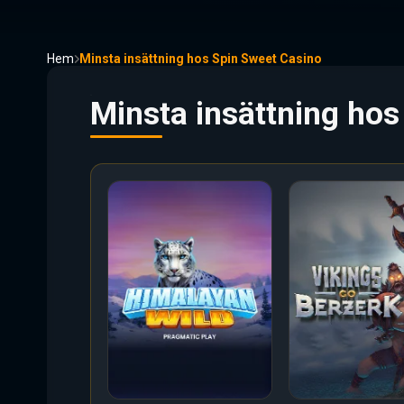
Hem
Minsta insättning hos Spin Sweet Casino
Minsta insättning hos