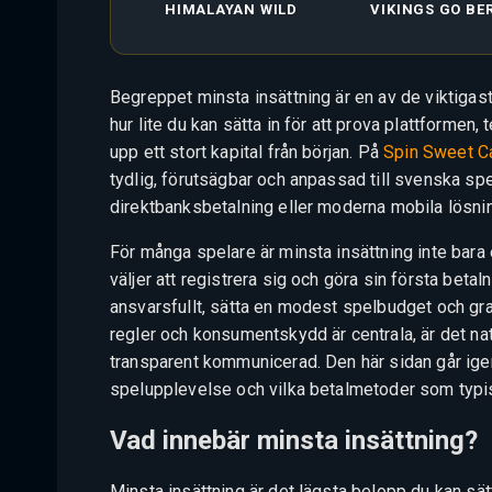
HIMALAYAN WILD
VIKINGS GO BE
Begreppet minsta insättning är en av de viktigast
hur lite du kan sätta in för att prova plattformen
upp ett stort kapital från början. På
Spin Sweet C
tydlig, förutsägbar och anpassad till svenska spe
direktbanksbetalning eller moderna mobila lösnin
För många spelare är minsta insättning inte bara 
väljer att registrera sig och göra sin första beta
ansvarsfullt, sätta en modest spelbudget och gra
regler och konsumentskydd är centrala, är det nat
transparent kommunicerad. Den här sidan går igen
spelupplevelse och vilka betalmetoder som typisk
Vad innebär minsta insättning?
Minsta insättning är det lägsta belopp du kan sät