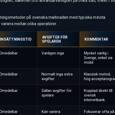
ighet, säkerhet och användarvänlighet på olika sätt, vilket i sin
etalningsmetoder på svenska marknaden med typiska minsta
variera mellan olika operatörer.
AVGIFTER FÖR
INSÄTTNINGSTID
KOMMENTAR
SPELAREN
Omedelbar
Vanligen inga
Mycket vanlig i
Sverige, enkel via
mobil.
Omedelbar
Normalt inga extra
Klassisk metod,
avgifter
hög acceptansgra
Omedelbar
Sällan avgifter för
Kopplad direkt till
spelare
svensk
internetbank.
Omedelbar
Kan variera
Fokuserar ofta på