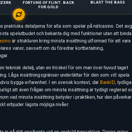
BLAST THE BASS
RZERK
FORTUNE OF FLINT: BACK
FOR GOLD
e praktiska detaljerna för alla som spelar på nätcasino. Det av
, testa spelutbudet och bekanta dig med funktioner utan att binda
asino
är strukturen kring minsta insättning utformad för att vara
lares vanor, oavsett om du föredrar kortbetalning,
gar.
en teknisk detalj, utan en tröskel för om man över huvud taget
lning. Låga insättningsgränser underlättar för den som vill spela
dvis bygga erfarenhet. I en svensk kontext, där
BankID
, tydliga
urligt att även frågan om minsta insättning är tydligt reglerad o
om vad minsta insättning betyder i praktiken, hur den påverkar
t erbjuder lägsta möjliga nivåer.
ta in på ditt spelkonto vid en enskild transaktion. Denna gräns