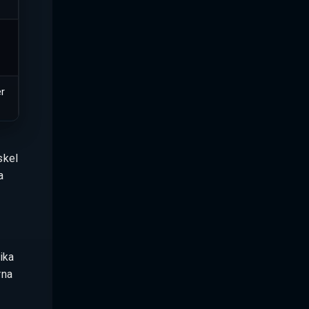
r
skel
a
lika
rna