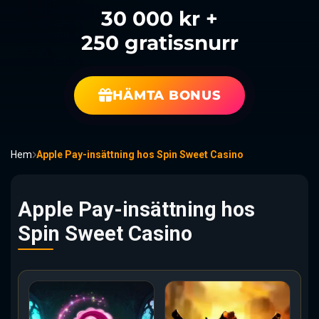
30 000 kr +
250 gratissnurr
HÄMTA BONUS
Hem
Apple Pay-insättning hos Spin Sweet Casino
Apple Pay-insättning hos
Spin Sweet Casino