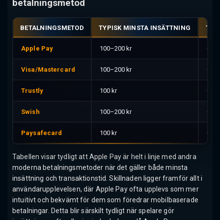
betalningsmetod
BETALNINGSMETOD
TYPISK MINSTA INSÄTTNING
TRA
Apple Pay
100–200 kr
Ome
Visa/Mastercard
100–200 kr
Ome
Trustly
100 kr
Ome
Swish
100–200 kr
Ome
Paysafecard
100 kr
Ome
Tabellen visar tydligt att Apple Pay är helt i linje med andra
moderna betalningsmetoder när det gäller både minsta
insättning och transaktionstid. Skillnaden ligger framför allt i
användarupplevelsen, där Apple Pay ofta upplevs som mer
intuitivt och bekvämt för dem som föredrar mobilbaserade
betalningar. Detta blir särskilt tydligt när spelare gör