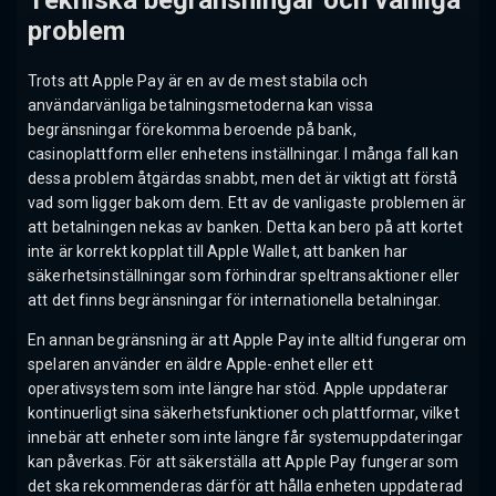
problem
Trots att Apple Pay är en av de mest stabila och
användarvänliga betalningsmetoderna kan vissa
begränsningar förekomma beroende på bank,
casinoplattform eller enhetens inställningar. I många fall kan
dessa problem åtgärdas snabbt, men det är viktigt att förstå
vad som ligger bakom dem. Ett av de vanligaste problemen är
att betalningen nekas av banken. Detta kan bero på att kortet
inte är korrekt kopplat till Apple Wallet, att banken har
säkerhetsinställningar som förhindrar speltransaktioner eller
att det finns begränsningar för internationella betalningar.
En annan begränsning är att Apple Pay inte alltid fungerar om
spelaren använder en äldre Apple-enhet eller ett
operativsystem som inte längre har stöd. Apple uppdaterar
kontinuerligt sina säkerhetsfunktioner och plattformar, vilket
innebär att enheter som inte längre får systemuppdateringar
kan påverkas. För att säkerställa att Apple Pay fungerar som
det ska rekommenderas därför att hålla enheten uppdaterad