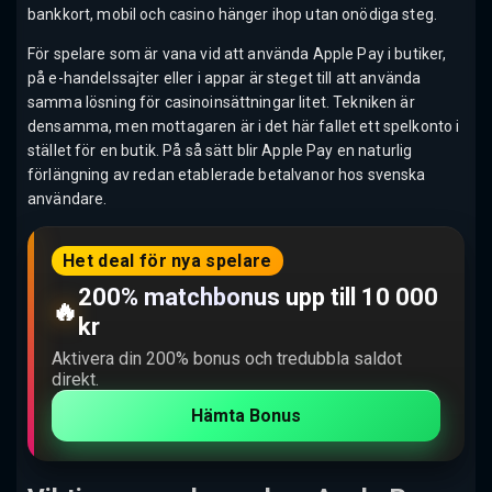
bankkort, mobil och casino hänger ihop utan onödiga steg.
För spelare som är vana vid att använda Apple Pay i butiker,
på e-handelssajter eller i appar är steget till att använda
samma lösning för casinoin­sättningar litet. Tekniken är
densamma, men mottagaren är i det här fallet ett spelkonto i
stället för en butik. På så sätt blir Apple Pay en naturlig
förlängning av redan etablerade betalvanor hos svenska
användare.
Het deal för nya spelare
200% matchbonus upp till 10 000
🔥
kr
Aktivera din 200% bonus och tredubbla saldot
direkt.
Hämta Bonus