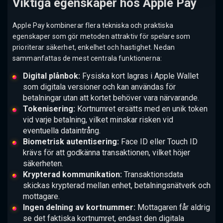
Viktiga egenskaper hos Apple Pay
Apple Pay kombinerar flera tekniska och praktiska
egenskaper som gör metoden attraktiv för spelare som
prioriterar säkerhet, enkelhet och hastighet. Nedan
sammanfattas de mest centrala funktionerna:
Digital plånbok:
Fysiska kort lagras i Apple Wallet
som digitala versioner och kan användas för
betalningar utan att kortet behöver vara närvarande.
Tokenisering:
Kortnumret ersätts med en unik token
vid varje betalning, vilket minskar risken vid
eventuella dataintrång.
Biometrisk autentisering:
Face ID eller Touch ID
krävs för att godkänna transaktionen, vilket höjer
säkerheten.
Krypterad kommunikation:
Transaktionsdata
skickas krypterad mellan enhet, betalningsnätverk och
mottagare.
Ingen delning av kortnummer:
Mottagaren får aldrig
se det faktiska kortnumret, endast den digitala