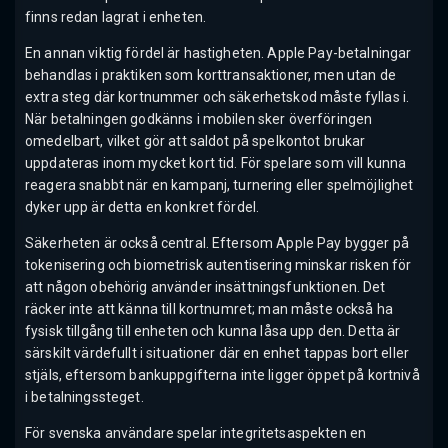
finns redan lagrat i enheten.
En annan viktig fördel är hastigheten. Apple Pay-betalningar
behandlas i praktiken som korttransaktioner, men utan de
extra steg där kortnummer och säkerhetskod måste fyllas i.
När betalningen godkänns i mobilen sker överföringen
omedelbart, vilket gör att saldot på spelkontot brukar
uppdateras inom mycket kort tid. För spelare som vill kunna
reagera snabbt när en kampanj, turnering eller spelmöjlighet
dyker upp är detta en konkret fördel.
Säkerheten är också central. Eftersom Apple Pay bygger på
tokenisering och biometrisk autentisering minskar risken för
att någon obehörig använder insättningsfunktionen. Det
räcker inte att känna till kortnumret; man måste också ha
fysisk tillgång till enheten och kunna låsa upp den. Detta är
särskilt värdefullt i situationer där en enhet tappas bort eller
stjäls, eftersom bankuppgifterna inte ligger öppet på kortnivå
i betalningssteget.
För svenska användare spelar integritetsaspekten en