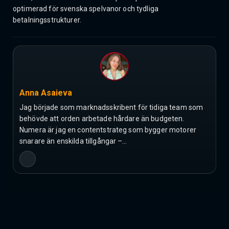
optimerad för svenska spelvanor och tydliga
betalningsstrukturer.
Anna Asaieva
Jag började som marknadsskribent för tidiga team som
behövde att orden arbetade hårdare än budgeten.
Numera är jag en contentstrateg som bygger motorer
snarare än enskilda tillgångar –…