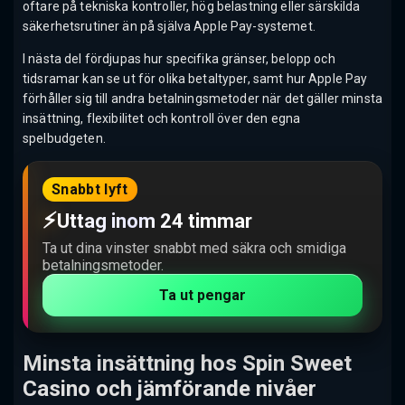
oftare på tekniska kontroller, hög belastning eller särskilda
säkerhetsrutiner än på själva Apple Pay-systemet.
I nästa del fördjupas hur specifika gränser, belopp och
tidsramar kan se ut för olika betaltyper, samt hur Apple Pay
förhåller sig till andra betalningsmetoder när det gäller minsta
insättning, flexibilitet och kontroll över den egna
spelbudgeten.
Snabbt lyft
⚡
Uttag inom 24 timmar
Ta ut dina vinster snabbt med säkra och smidiga
betalningsmetoder.
Ta ut pengar
Minsta insättning hos Spin Sweet
Casino och jämförande nivåer