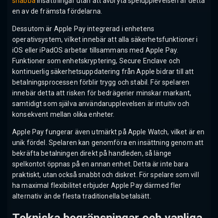
snabba
insättningar utan att avbryta spelupplevelsen är detta
en av de främsta fördelarna.
Dessutom är Apple Pay integrerad i enhetens
operativsystem, vilket innebär att alla säkerhetsfunktioner i
iOS eller iPadOS arbetar tillsammans med Apple Pay.
Funktioner som enhetskryptering, Secure Enclave och
kontinuerlig säkerhetsuppdatering från Apple bidrar till att
betalningsprocessen förblir trygg och stabil. För spelaren
innebär detta att risken för bedrägerier minskar markant,
samtidigt som själva användarupplevelsen är intuitiv och
konsekvent mellan olika enheter.
Apple Pay fungerar även utmärkt på Apple Watch, vilket är en
unik fördel. Spelaren kan genomföra en insättning genom att
bekräfta betalningen direkt på handleden, så länge
spelkontot öppnas på en annan enhet. Detta är inte bara
praktiskt, utan också snabbt och diskret. För spelare som vill
ha maximal flexibilitet erbjuder Apple Pay därmed fler
alternativ än de flesta traditionella betalsätt.
Tekniska begränsningar och vanliga