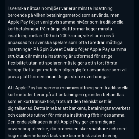
I svenska nätcasinomiljöer varierar minsta insättning
beroende på vilken betalningsmetod som används, men
Apple Pay följer vanligtvis samma nivåer som traditionella
kortbetalningar. På många plattformar ligger minsta
insättning mellan 100 och 200 kronor, vilket är en nivå
anpassad för svenska spelare som ofta föredrar måttliga
insättningar. På Spin Sweet Casino följer Apple Pay samma
struktur, där minsta insättning är utformad för att ge
flexibilitet utan att spelaren måste göra ett stort första
belopp. Detta gör metoden tillgänglig för användare som vill
prova plattformen innan de gör större överföringar.
Att Apple Pay har samma minimiinsättning som traditionella
kortmetoder beror på att betalningen i grunden behandlas
som en korttransaktion, trots att den tekniskt sett är
digitaliserad. Detta innebär att bankens, betalningsnätverkets
och casinots rutiner för minsta insättning förblir desamma.
Den enda skillnaden är att Apple Pay ger en smidigare
användarupplevelse, där processen sker snabbare och med
högre säkerhetsnivå tack vare biometrisk autentisering.