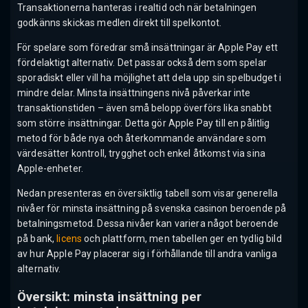
Transaktionerna hanteras i realtid och när betalningen
godkänns skickas medlen direkt till spelkontot.
För spelare som föredrar små insättningar är Apple Pay ett
fördelaktigt alternativ. Det passar också dem som spelar
sporadiskt eller vill ha möjlighet att dela upp sin spelbudget i
mindre delar. Minsta insättningens nivå påverkar inte
transaktionstiden – även små belopp överförs lika snabbt
som större insättningar. Detta gör Apple Pay till en pålitlig
metod för både nya och återkommande användare som
värdesätter kontroll, trygghet och enkel åtkomst via sina
Apple-enheter.
Nedan presenteras en översiktlig tabell som visar generella
nivåer för minsta insättning på svenska casinon beroende på
betalningsmetod. Dessa nivåer kan variera något beroende
på bank,
licens
och plattform, men tabellen ger en tydlig bild
av hur Apple Pay placerar sig i förhållande till andra vanliga
alternativ.
Översikt: minsta insättning per