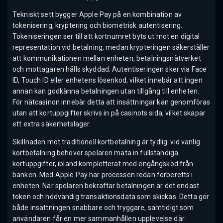
Tekniskt sett bygger Apple Pay på en kombination av
tokenisering, kryptering och biometrisk autentisering.
Tokeniseringen ser till att kortnumret byts ut mot en digital
representation vid betalning, medan krypteringen säkerställer
att kommunikationen mellan enheten, betalningsnätverket
och mottagaren hålls skyddad. Autentiseringen sker via Face
ID, Touch ID eller enhetens lösenkod, vilket innebär att ingen
annan kan godkänna betalningen utan tillgång till enheten.
För nätcasinon innebär detta att insättningar kan genomföras
utan att kortuppgifter skrivs in på casinots sida, vilket skapar
ett extra säkerhetslager.
Skillnaden mot traditionell kortbetalning är tydlig: vid vanlig
kortbetalning behöver spelaren mata in fullständiga
kortuppgifter, ibland kompletterat med engångskod från
banken. Med Apple Pay har processen redan förberetts i
enheten. När spelaren bekräftar betalningen är det endast
token och nödvändig transaktionsdata som skickas. Detta gör
både insättningen snabbare och tryggare, samtidigt som
användaren får en mer sammanhållen upplevelse där