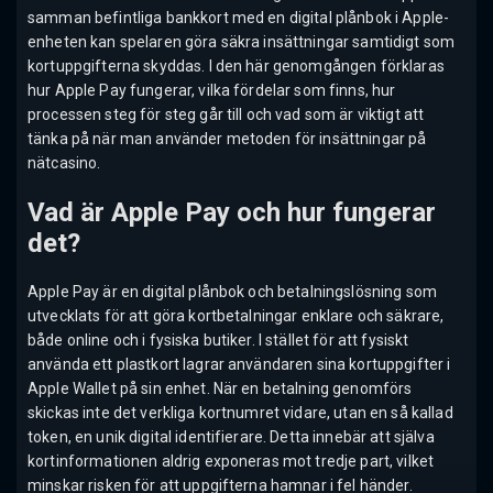
samman befintliga bankkort med en digital plånbok i Apple-
enheten kan spelaren göra säkra insättningar samtidigt som
kortuppgifterna skyddas. I den här genomgången förklaras
hur Apple Pay fungerar, vilka fördelar som finns, hur
processen steg för steg går till och vad som är viktigt att
tänka på när man använder metoden för insättningar på
nätcasino.
Vad är Apple Pay och hur fungerar
det?
Apple Pay är en digital plånbok och betalningslösning som
utvecklats för att göra kortbetalningar enklare och säkrare,
både online och i fysiska butiker. I stället för att fysiskt
använda ett plastkort lagrar användaren sina kortuppgifter i
Apple Wallet på sin enhet. När en betalning genomförs
skickas inte det verkliga kortnumret vidare, utan en så kallad
token, en unik digital identifierare. Detta innebär att själva
kortinformationen aldrig exponeras mot tredje part, vilket
minskar risken för att uppgifterna hamnar i fel händer.