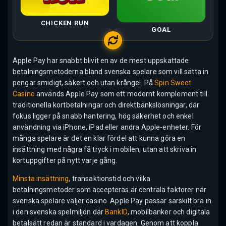
CHICKEN RUN
GOAL
Apple Pay har snabbt blivit en av de mest uppskattade
betalningsmetoderna bland svenska spelare som vill sätta in
pengar smidigt, säkert och utan krångel. På
Spin Sweet
Casino
används Apple Pay som ett modernt komplement till
traditionella kortbetalningar och direktbankslösningar, där
fokus ligger på snabb hantering, hög säkerhet och enkel
användning via iPhone, iPad eller andra Apple-enheter. För
många spelare är det en klar fördel att kunna göra en
insättning med några få tryck i mobilen, utan att skriva in
kortuppgifter på nytt varje gång.
Minsta insättning
, transaktionstid och vilka
betalningsmetoder som accepteras är centrala faktorer när
svenska spelare väljer casino. Apple Pay passar särskilt bra in
i den svenska spelmiljön där
BankID
, mobilbanker och digitala
betalsätt redan är standard i vardagen. Genom att koppla